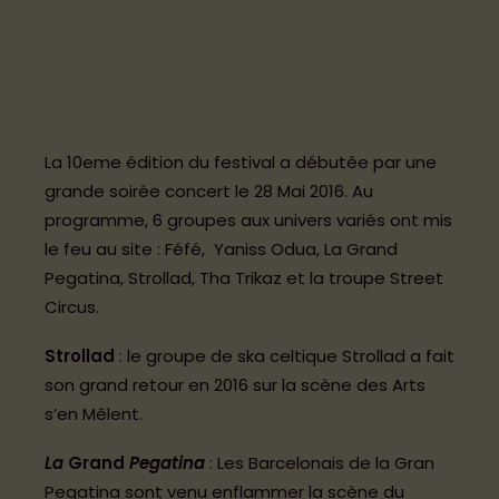
INFOS PRATIQUES
CONTACT
BÉNÉVOLES ET PARTENAIRES
La 10eme édition du festival a débutée par une
Boutique Officielle
grande soirée concert le 28 Mai 2016. Au
programme, 6 groupes aux univers variés ont mis
Espace Presse
le feu au site : Féfé, Yaniss Odua, La Grand
Pegatina, Strollad, Tha Trikaz et la troupe Street
Politique de cookies (UE)
Circus.
Mentions légales et Politique de
Strollad
: le groupe de ska celtique Strollad a fait
confidentialité
son grand retour en 2016 sur la scène des Arts
s’en Mêlent.
La
Grand
Pegatina
: Les Barcelonais de la Gran
Pegatina sont venu enflammer la scène du
BILLETTERIE