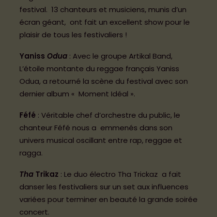
festival. 13 chanteurs et musiciens, munis d’un
écran géant, ont fait un excellent show pour le
LA PROG
plaisir de tous les festivaliers !
29-30 mai 2026 – LES LANDES-GENUSSON
Yaniss
Odua
: Avec le groupe Artikal Band,
L’étoile montante du reggae français Yaniss
Odua, a retourné la scène du festival avec son
dernier album « Moment Idéal ».
Féfé
: Véritable chef d’orchestre du public, le
chanteur Féfé nous a emmenés dans son
univers musical oscillant entre rap, reggae et
ragga.
Tha
Trikaz
: Le duo électro Tha Trickaz a fait
danser les festivaliers sur un set aux influences
variées pour terminer en beauté la grande soirée
concert.