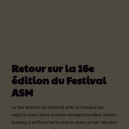
INFOS PRATIQUES
CONTACT
BÉNÉVOLES ET PARTENAIRES
Boutique Officielle
Espace Presse
Retour sur la 16e
édition du Festival
Politique de cookies (UE)
ASM
Mentions légales et Politique de
confidentialité
La 16e édition du Festival ASM a marqué les
esprits avec deux soirées exceptionnelles. Martin
Solveig a enflammé la scène avec un set électro
BILLETTERIE