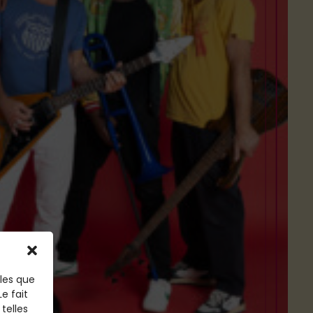
lles que
e fait
telles