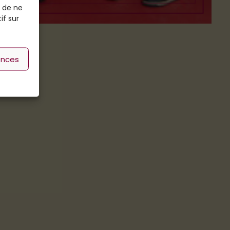
t de ne
if sur
ences