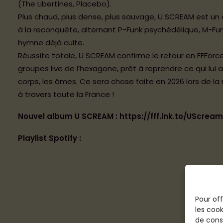
(The Libertines, Placebo).
Plus chaud, plus dense, plus sauvage, U SCREAM est un ap
à la reconquête, alternant P-Funk psychédélique, M-Fun
hymne déjà culte.
Réussite totale, U SCREAM confirme le retour en FFForce
groupes live de l’hexagone, prêt à reprendre ce qui lui a
corps, les âmes. Ce sera chose faite en 2026 lors de l
à travers toute la France !
Nouvel album U SCREAM :
https://fff.lnk.to/UScream
Playlist Spotify :
Pour off
les cook
de cons