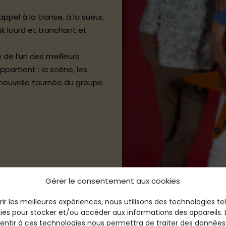
pel à la transe, à la sueur,
k lourd et tranchant et
 de l’un des meilleurs
ppartient : la scène, les
a nouvelle tournée du groupe
Gérer le consentement aux cookies
rir les meilleures expériences, nous utilisons des technologies te
ies pour stocker et/ou accéder aux informations des appareils. L
entir à ces technologies nous permettra de traiter des données 