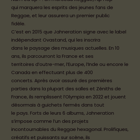
qui marquera les esprits des jeunes fans de
Reggae, et leur assurera un premier public
LA PROG
fidèle.
29-30 mai 2026 – LES LANDES-GENUSSON
C’est en 2015 que Jahneration signe avec le label
indépendant Ovastand, qui les inscrira
dans le paysage des musiques actuelles. En 10
ans, ils parcourront la France et ses
territoires d’outre-mer, l’Europe, l’Inde ou encore le
Canada en effectuant plus de 400
concerts. Après avoir assuré des premières
parties dans la plupart des salles et Zéniths de
France, ils remplissent l’Olympia en 2022 et jouent
désormais à guichets fermés dans tout
le pays. Forts de leurs 6 albums, Jahneration
s’impose comme l’un des projets
incontournables du Reggae hexagonal. Prolifiques,
créatifs et puissants sur scène, ils