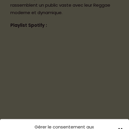
rassemblent un public vaste avec leur Reggae
moderne et dynamique.
Playlist Spotif
y :
Gérer le consentement aux