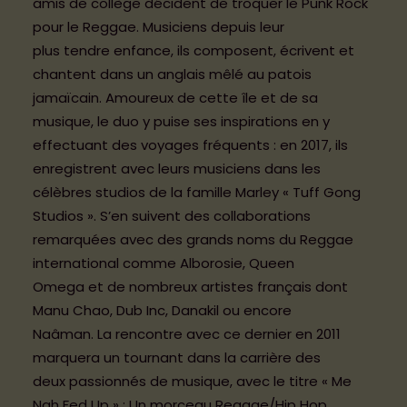
INFOS PRATIQUES
amis de collège décident de troquer le Punk Rock
pour le Reggae. Musiciens depuis leur
CONTACT
plus tendre enfance, ils composent, écrivent et
chantent dans un anglais mêlé au patois
BÉNÉVOLES ET PARTENAIRES
jamaïcain. Amoureux de cette île et de sa
musique, le duo y puise ses inspirations en y
Boutique Officielle
effectuant des voyages fréquents : en 2017, ils
enregistrent avec leurs musiciens dans les
célèbres studios de la famille Marley « Tuff Gong
Espace Presse
Studios ». S’en suivent des collaborations
remarquées avec des grands noms du Reggae
Politique de cookies (UE)
international comme Alborosie, Queen
Omega et de nombreux artistes français dont
Mentions légales et Politique de
Manu Chao, Dub Inc, Danakil ou encore
confidentialité
Naâman. La rencontre avec ce dernier en 2011
marquera un tournant dans la carrière des
deux passionnés de musique, avec le titre « Me
Nah Fed Up » : Un morceau Reggae/Hip Hop
BILLETTERIE