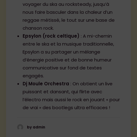
voyager du ska au rocksteady, jusqu’à
nous faire basculer dans la chaleur d’un
LA PROG
reggae métissé, le tout sur une base de
chanson rock.
29-30 mai 2026 – LES LANDES-GENUSSON
Epsylon (rock celtique)
: A mi-chemin
entre le ska et la musique traditionnelle,
Epsylon a su partager un mélange
d’énergie positive et de bonne humeur
communicative sur fond de textes
engagés.
Dj Moule Orchestra
: On obtient un live
puissant et dansant, qui flirte avec
l’électro mais aussi le rock en jouant « pour
de vrai » des bootlegs ultra efficaces !
by admin