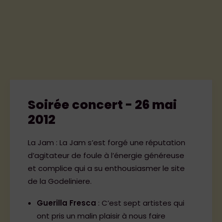
INFOS PRATIQUES
CONTACT
BÉNÉVOLES ET PARTENAIRES
Boutique Officielle
Soirée concert - 26 mai
Espace Presse
2012
Politique de cookies (UE)
La Jam : La Jam s’est forgé une réputation
d’agitateur de foule à l’énergie généreuse
Mentions légales et Politique de
et complice qui a su enthousiasmer le site
confidentialité
de la Godeliniere.
Guerilla Fresca
: C’est sept artistes qui
ont pris un malin plaisir à nous faire
BILLETTERIE