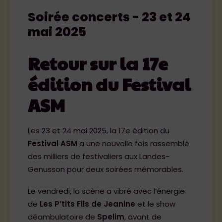
Soirée concerts - 23 et 24
mai 2025
LA PROG
29-30 mai 2026 – LES LANDES-GENUSSON
Retour sur la 17e
édition du Festival
ASM
Les 23 et 24 mai 2025, la 17e édition du
Festival ASM
a une nouvelle fois rassemblé
des milliers de festivaliers aux Landes-
Genusson pour deux soirées mémorables.
Le vendredi, la scène a vibré avec l’énergie
de
Les P’tits Fils de Jeanine
et le show
déambulatoire de
Spelim
, avant de